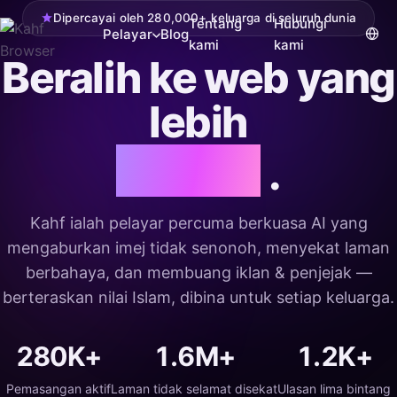
Dipercayai oleh 280,000+ keluarga di seluruh dunia
Tentang
Hubungi
Pelayar
Blog
kami
kami
Beralih ke web yang
lebih
sopan
.
Kahf ialah pelayar percuma berkuasa AI yang
mengaburkan imej tidak senonoh, menyekat laman
berbahaya, dan membuang iklan & penjejak —
berteraskan nilai Islam, dibina untuk setiap keluarga.
280K+
1.6M+
1.2K+
Pemasangan aktif
Laman tidak selamat disekat
Ulasan lima bintang