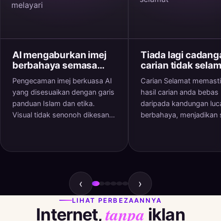
AI mengaburkan imej
Tiada lagi cadang
berbahaya semasa
carian tidak sela
anda melayari
Pengecaman imej berkuasa AI
Carian Selamat memast
yang disesuaikan dengan garis
hasil carian anda bebas
panduan Islam dan etika.
daripada kandungan luc
Visual tidak senonoh dikesan
berbahaya, menjadikan 
dan dikaburkan secara
carian bersih dan diperc
automatik dalam masa nyata
semasa anda melayari.
‹
›
LIHAT PERBEZAANNYA
tanpa
Internet,
iklan