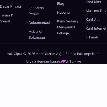
Kahf Kids
Blog
Dasar Privasi
Laporkan
Muslims Day
Hubungi
Pepijat
Terma &
Kahf Ads
Syarat
Kami Sedang
Dokumentasi
Mengambil
Kahf Internet
Hubungi
Pekerja
Hikmah
Sokongan
Hak Cipta © 2026 Kahf Yazılım A.Ş. | Semua hak terpelihara
Dibina dengan bangga
di Türkiye