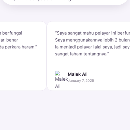
“Saya sangat mahu pelayar ini berfungsi.
“Sang
Saya menggunakannya lebih 2 bulan, dan
pelay
ia menjadi pelayar lalai saya, jadi saya
Faceb
sangat faham tentangnya.”
benar
Malek Ali
January 7, 2025