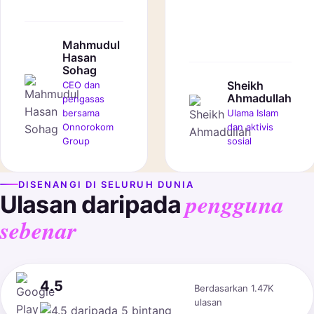
Mahmudul
Hasan
Sohag
Sheikh
CEO dan
Ahmadullah
pengasas
bersama
Ulama Islam
Onnorokom
dan aktivis
Group
sosial
DISENANGI DI SELURUH DUNIA
pengguna
Ulasan daripada
sebenar
4.5
Berdasarkan 1.47K
ulasan